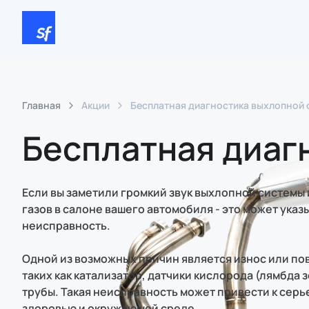
Главная
Акции
Бесплатная диагностика выхлопной
Бесплатная диаг
Если вы заметили громкий звук выхлопной системы
газов в салоне вашего автомобиля - это может указы
неисправность.
Одной из возможных причин является износ или п
таких как катализатор, датчики кислорода (лямбда 
трубы. Такая неисправность может привести к серь
здоровью и окружающей среде.