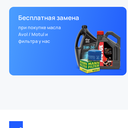
Бесплатная замена
при покупке масла
Avol / Motul и
фильтра у нас