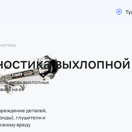
Ту
 системы
ностика выхлопной
 или запах выхлопных
вать на ее
овреждение деталей,
зонды), глушители и
езному вреду